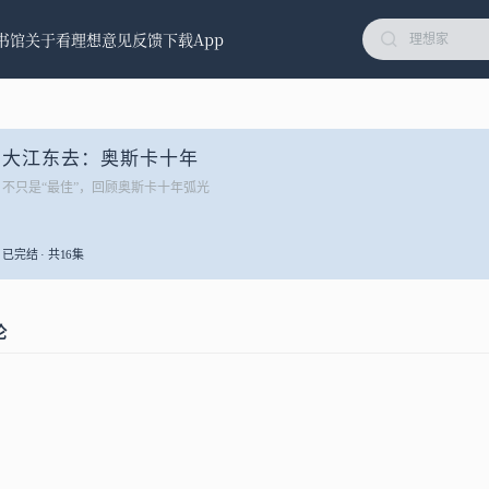
书馆
关于看理想
意见反馈
下载App
大江东去：奥斯卡十年
不只是“最佳”，回顾奥斯卡十年弧光
已完结 · 共16集
论