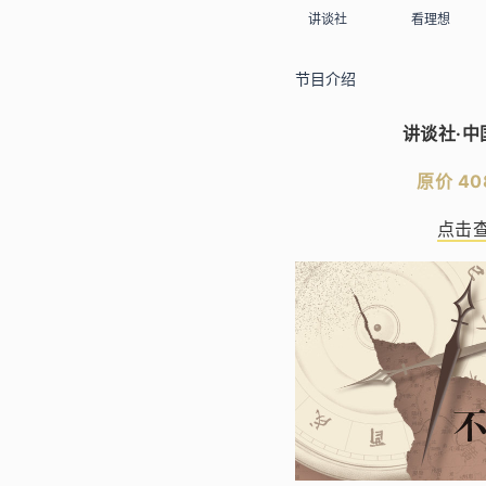
讲谈社
看理想
节目介绍
讲谈社·中
原价 40
点击查