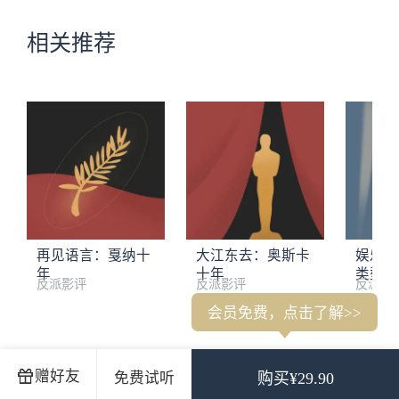
相关推荐
再见语言：戛纳十
大江东去：奥斯卡
娱乐至
年
十年
类型片
反派影评
反派影评
反派影
会员免费，点击了解>>
1. 新闻事件、关键词、强弱盘点、十佳影片、五大类型片
2. 
赠好友
免费试听
购买¥29.90