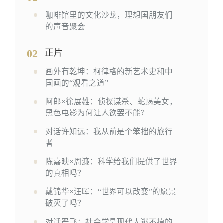
咖啡馆里的文化沙龙，理想国朋友们
的声音聚会
02
正片
画外有乾坤：柯律格的新艺术史和中
国画的“观看之道”
阿郎×徐展雄：侦探谋杀、蛇蝎美女，
黑色电影为何让人欲罢不能？
对话许知远：我从前是个笨拙的旅行
者
陈嘉映×周濂：科学给我们提供了世界
的真相吗？
戴锦华×汪晖：“世界可以改变”的愿景
破灭了吗？
对话严飞：社会学是现代人逃不掉的