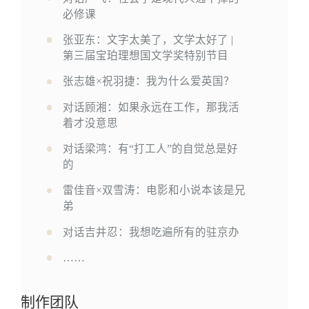
必修课
张亚东：文字太美了，文学太好了 |
第三届宝珀理想国文学奖特别节目
张志雄×祝羽捷：我为什么爱英国？
对话顾湘：如果永远在工作，那我活
着才没意思
对话梁鸿：有“打工人”的自觉总是好
的
雷佳音×双雪涛：电影和小说本该是兄
弟
对话吉井忍：我想吃遍所有的驻京办
……
制作团队