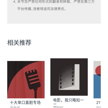
相关推荐
电影，我只略知一
十大单口喜剧专场
21世
二
周奇墨
贾樟柯
阿郎