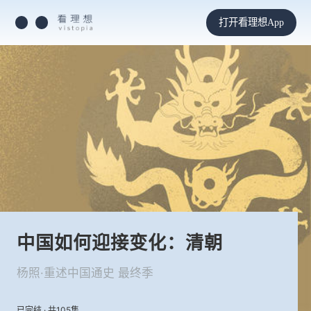
打开看理想App
中国如何迎接变化：清朝
杨照·重述中国通史 最终季
已完结 · 共105集