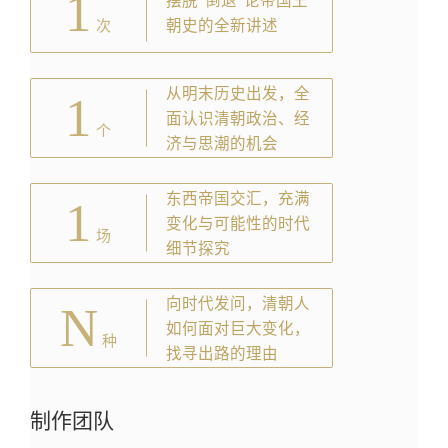
1
摆脱“倒退”论帝国王
朝史的全新讲述
次
从明末历史出发，全
1
面认识清朝政治、经
个
济与思潮的机会
东西帝国交汇，充满
1
变化与可能性的时代
场
细节探究
向时代发问，清朝人
N
如何面对巨大变化，
种
找寻出路的理由
制作团队