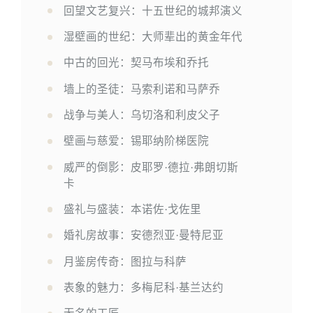
回望文艺复兴：十五世纪的城邦演义
湿壁画的世纪：大师辈出的黄金年代
中古的回光：契马布埃和乔托
墙上的圣徒：马索利诺和马萨乔
战争与美人：乌切洛和利皮父子
壁画与慈爱：锡耶纳阶梯医院
威严的倒影：皮耶罗·德拉·弗朗切斯
卡
盛礼与盛装：本诺佐·戈佐里
婚礼房故事：安德烈亚·曼特尼亚
月鉴房传奇：图拉与科萨
表象的魅力：多梅尼科·基兰达约