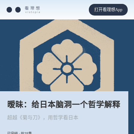
打开看理想App
暧昧：给日本脑洞一个哲学解释
超越《菊与刀》，用哲学看日本
已完结 · 共25集