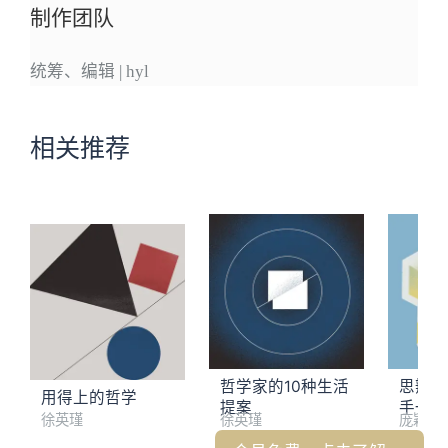
制作团队
统筹、编辑 | hyl
相关推荐
哲学家的10种生活
思辨力
用得上的哲学
提案
手一样
徐英瑾
徐英瑾
庞颖