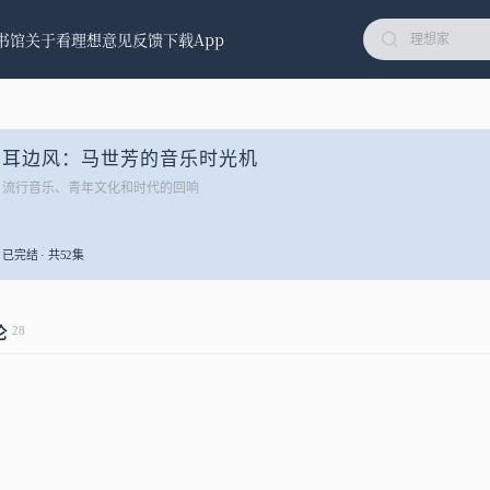
书馆
关于看理想
意见反馈
下载App
耳边风：马世芳的音乐时光机
流行音乐、青年文化和时代的回响
已完结 · 共52集
28
论