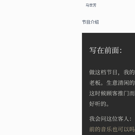
马世芳
节目介绍