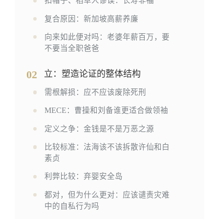
扣帽子、稻草人谬误：长寿非福
复合原因：新加坡高薪养廉
向来如此便对吗：老婆年薪百万，要
不要当全职爸爸
02
立：塑造论证的整体结构
需根解损：应不应该废除死刑
MECE：曹操和刘备谁更适合做领袖
定义之争：金钱是不是万恶之源
比较标准：法海该不该拆散许仙和白
素贞
利弊比较：弃婴安全岛
都对，但为什么更对：应该谴责灾难
中的自私行为吗