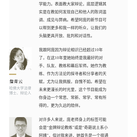
学能力。表面教大家辩论，底层逻辑其
实是在教如何发现自己和他人的陈词滥
调、成见与弊病。希望阿庞的新节目可
以帮到更多和我一样的听众，让我们的
头脑更具开放、批判和对话性。
我跟阿庞因为辩论相识已经超过10年
了，在这10年里她始终是我最好的对
手、队友、教练和幕后军师。她作为教
练、作为方法论的探寻者和分享者的天
赋，尤为让我佩服，自愧不如。希望在
哈佛大学法律
未来更漫长的时光里，这个节目能成为
博士、辩论人
你身边一个常思、常新、常学、常有所
得的，更为久远的陪伴。
对许多人来说，庞老师身上的标签可能
会是“金牌辩论教练”或是“奇葩说土系小
阿姨”，但对我来讲，她首先是一个很通