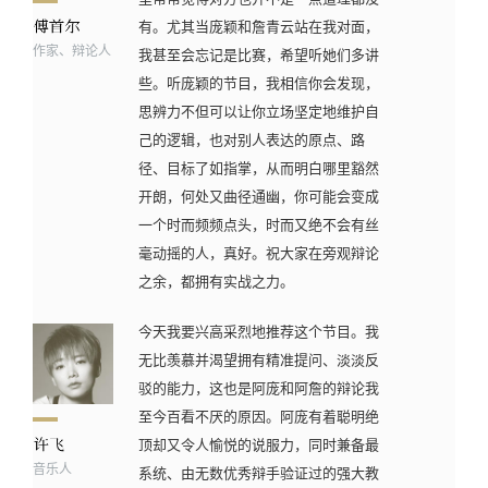
有。尤其当庞颖和詹青云站在我对面，
作家、辩论人
我甚至会忘记是比赛，希望听她们多讲
些。听庞颖的节目，我相信你会发现，
思辨力不但可以让你立场坚定地维护自
己的逻辑，也对别人表达的原点、路
径、目标了如指掌，从而明白哪里豁然
开朗，何处又曲径通幽，你可能会变成
一个时而频频点头，时而又绝不会有丝
毫动摇的人，真好。祝大家在旁观辩论
之余，都拥有实战之力。
今天我要兴高采烈地推荐这个节目。我
无比羡慕并渴望拥有精准提问、淡淡反
驳的能力，这也是阿庞和阿詹的辩论我
至今百看不厌的原因。阿庞有着聪明绝
顶却又令人愉悦的说服力，同时兼备最
音乐人
系统、由无数优秀辩手验证过的强大教