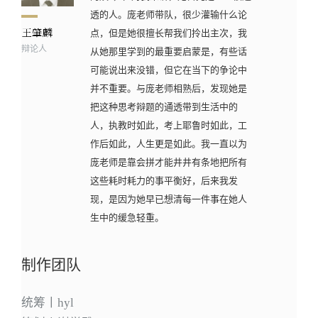
透的人。庞老师带队，很少灌输什么论
点，但是她很擅长帮我们拎出主次，我
辩论人
从她那里学到的最重要启蒙是，有些话
可能说出来没错，但它在当下的争论中
并不重要。与庞老师相熟后，发现她是
把这种思考辩题的通透带到生活中的
人，执教时如此，考上耶鲁时如此，工
作后如此，人生更是如此。我一直以为
庞老师是靠会拼才能井井有条地把所有
这些耗时耗力的事平衡好，后来我发
现，是因为她早已想清每一件事在她人
生中的缓急轻重。
制作团队
统筹丨hyl