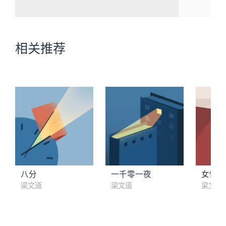
相关推荐
八分
一千零一夜
女性是
梁文道
梁文道
梁文道
01 爱情：为何求而不得
02 追星：参与创造偶像的时代
03 