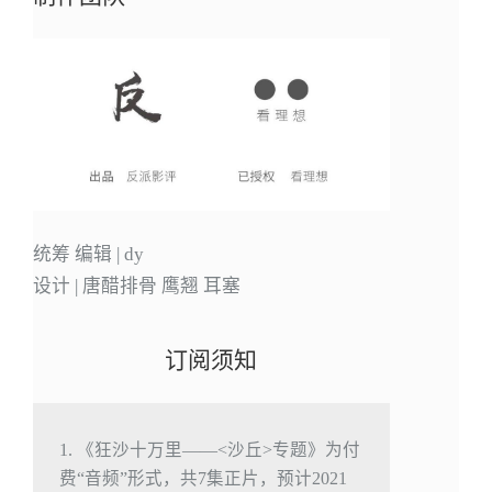
统筹 编辑 | dy
设计 | 唐醋排骨 鹰翘 耳塞
订阅须知
1. 《狂沙十万里——<沙丘>专题》为付
费“音频”形式，共7集正片，预计2021