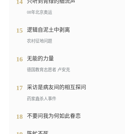
14
只听到青绿的细流声
08年北京奥运
15
逻辑自泥土中剥离
农村征地问题
16
无能的力量
德国教育志愿者 卢安克
17
采访是病友间的相互探问
药家鑫杀人事件
18
不要问我为何如此眷恋
陈虻不死