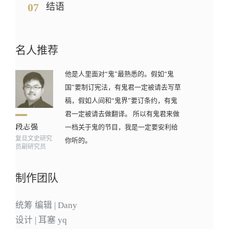
07
结语
名人推荐
他是人里面对“鬼”最熟悉的。假如“鬼
国”要制订宪法，有鬼君一定被请去写草
稿，假如人间和“鬼界”要订条约，有鬼
君一定被请去做翻译。 所以有鬼君来做
一档关于鬼的节目，我是一定要安利给
复旦文史研究
你听的。
员副研究员
制作团队
统筹 编辑 | Dany
设计 | 耳塞 yq