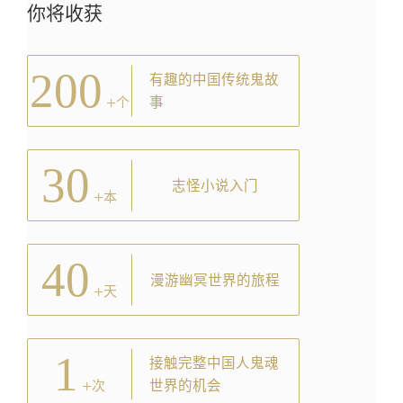
你将收获
200
有趣的中国传统鬼故
+
事
个
30
志怪小说入门
+
本
40
漫游幽冥世界的旅程
+
天
1
接触完整中国人鬼魂
+
世界的机会
次