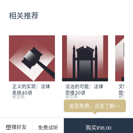
相关推荐
正义的实现：法律
法治的可能：法律
文明的
系统40讲
思维30讲
简史3
翟志勇
翟志勇
翟志勇
会员免费，点击了解>>
1. 李筠：现代化不是一条笔直的光明大道
2. 王在法下：现代
赠好友
免费试听
购买¥98.00