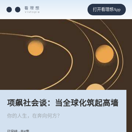
打开看理想App
项飙社会谈：当全球化筑起高墙
你的人生，在奔向何方？
已完结 · 共6集