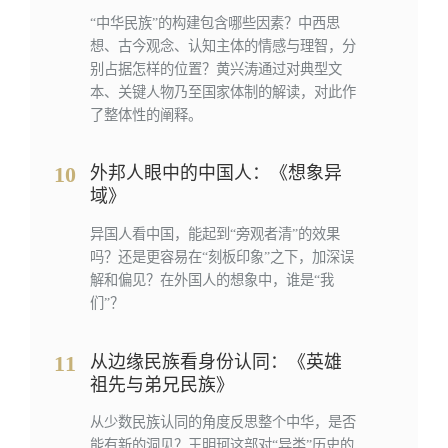
“中华民族”的构建包含哪些因素？中西思
想、古今观念、认知主体的情感与理智，分
别占据怎样的位置？黄兴涛通过对典型文
本、关键人物乃至国家体制的解读，对此作
了整体性的阐释。
10
外邦人眼中的中国人：《想象异
域》
异国人看中国，能起到“旁观者清”的效果
吗？还是更容易在“刻板印象”之下，加深误
解和偏见？在外国人的想象中，谁是“我
们”？
11
从边缘民族看身份认同：《英雄
祖先与弟兄民族》
从少数民族认同的角度反思整个中华，是否
能有新的洞见？王明珂这部对“异类”历史的