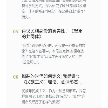
的历史也充满虚假和歪曲？霍布斯鲍姆运用
符号学的方式，深入研究了欧洲各国以及印
度、非洲的所谓“传统”，在此基础上“重写”
历史。
05
再议民族身份的真实性：《想象
的共同体》
“民族”到底是实存的，还仅是一种虚妄的想
象？在这本名著中，本尼迪克特·安德森追
溯了“民族主义”从诞生再逐渐扩大的世界
“想象历史”。
06
撕裂的时代如何定义“我是谁”：
《民族主义：理论、意识形态、
历史》
民族与民族主义，作为一种意识形态，是怎
样影响了现实？最核心的“民族”、“族群”等
概念又经历了怎样的流变？