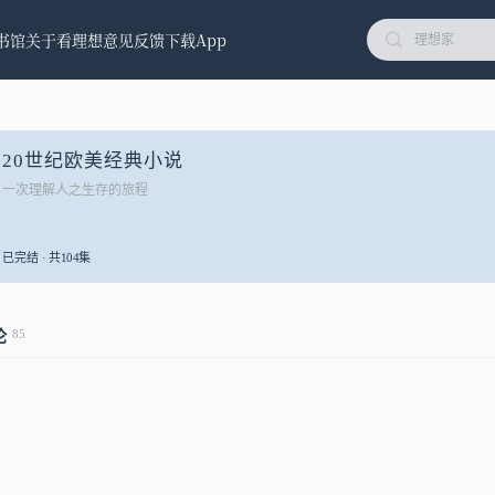
书馆
关于看理想
意见反馈
下载App
20世纪欧美经典小说
一次理解人之生存的旅程
已完结 · 共104集
85
论