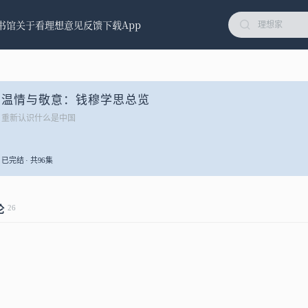
书馆
关于看理想
意见反馈
下载App
温情与敬意：钱穆学思总览
重新认识什么是中国
已完结 · 共96集
26
论