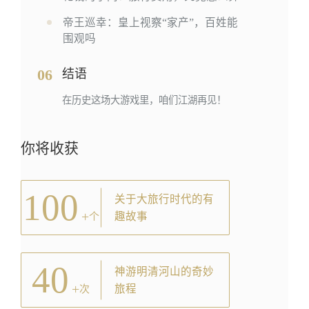
帝王巡幸：皇上视察“家产”，百姓能
围观吗
06
结语
在历史这场大游戏里，咱们江湖再见！
你将收获
100
关于大旅行时代的有
+
趣故事
个
40
神游明清河山的奇妙
+
旅程
次