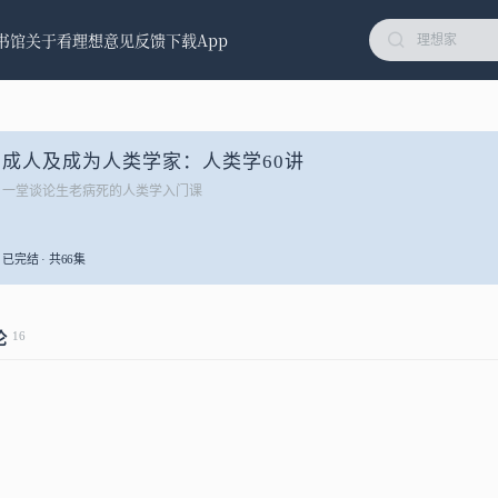
书馆
关于看理想
意见反馈
下载App
成人及成为人类学家：人类学60讲
一堂谈论生老病死的人类学入门课
已完结 · 共66集
16
论