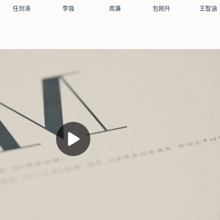
任剑涛
李强
周濂
包刚升
王智涵