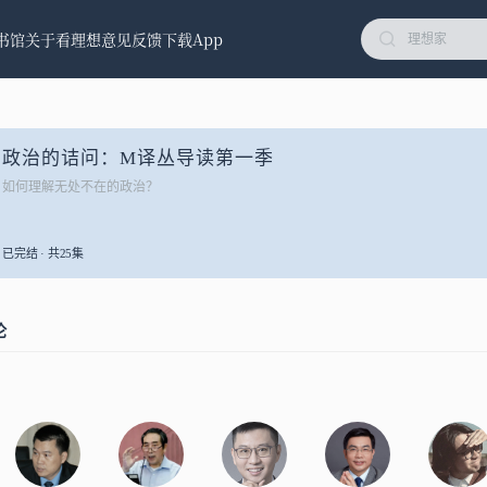
书馆
关于看理想
意见反馈
下载App
政治的诘问：M译丛导读第一季
如何理解无处不在的政治？
已完结 · 共25集
论