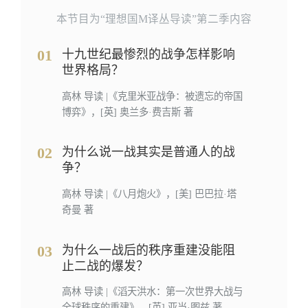
本节目为“理想国M译丛导读”第二季内容
01
十九世纪最惨烈的战争怎样影响
世界格局？
高林 导读 |《克里米亚战争：被遗忘的帝国
博弈》，[英] 奥兰多·费吉斯 著
02
为什么说一战其实是普通人的战
争？
高林 导读 |《八月炮火》，[美] 巴巴拉·塔
奇曼 著
03
为什么一战后的秩序重建没能阻
止二战的爆发？
高林 导读 |《滔天洪水：第一次世界大战与
全球秩序的重建》，[英] 亚当·图兹 著