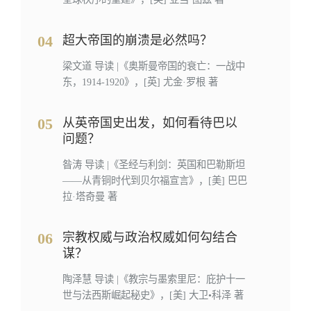
04
超大帝国的崩溃是必然吗？
梁文道 导读 |《奥斯曼帝国的衰亡：一战中
东，1914-1920》，[英] 尤金·罗根 著
05
从英帝国史出发，如何看待巴以
问题？
昝涛 导读 |《圣经与利剑：英国和巴勒斯坦
——从青铜时代到贝尔福宣言》，[美] 巴巴
拉·塔奇曼 著
06
宗教权威与政治权威如何勾结合
谋？
陶泽慧 导读 |《教宗与墨索里尼：庇护十一
世与法西斯崛起秘史》，[美] 大卫•科泽 著