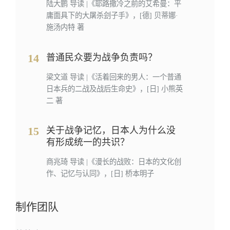
陆大鹏 导读 |《耶路撒冷之前的艾希曼：平
庸面具下的大屠杀刽子手》，[德] 贝蒂娜·
施汤内特 著
14
普通民众要为战争负责吗？
梁文道 导读 |《活着回来的男人：一个普通
日本兵的二战及战后生命史》，[日] 小熊英
二 著
15
关于战争记忆，日本人为什么没
有形成统一的共识？
商兆琦 导读 |《漫长的战败：日本的文化创
作、记忆与认同》，[日] 桥本明子
制作团队