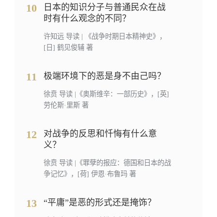
10
日本的知识分子与普通民众在战
时有什么观念的不同？
许知远 导读 | 《战争时期日本精神史》，
[日] 鹤见俊辅 著
11
极端环境下的恶是身不由己吗？
徐贲 导读 |《奥斯维辛：一部历史》，[英]
劳伦斯·里斯 著
12
对战争的反思和忏悔有什么意
义？
徐贲 导读 |《罪孽的报应：德国和日本的战
争记忆》，[荷] 伊恩·布鲁玛 著
13
“平庸”是恶的形式还是掩饰？