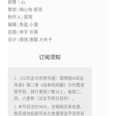
统筹｜dy
策划 | 梅心怡 郭亮
制作人 | 郭亮
编辑 | 焦盈 小蒲
后期 | 申宇 许璨
设计 | 假钱 唐醋 大夹子
订阅须知
1. 《以历史与世界为镜：理想国M译丛
导读》第二季《战争的阴霾》为付费音
频节目，预计更新27集以上，每周二、
四、六更新（法定节假日除外）。
2. 本节目定价98元，合辑购买享优惠，
购买成功后即可永久性使用该节目所有