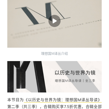
理想国M译丛介绍
本节目为
《以历史与世界为镜：理想国M译丛导读》
第二季（共三季），合辑购买享7.5折优惠，合辑全部