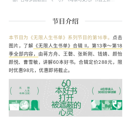
人。
本节目为《无限人生书单》系列节目的第16季。
点击
图片，了解
《无限人生书单》合辑 Ⅱ，第13季～第18
季全部内容，
由蒋方舟、王磬、张新刚、钱婧、颜怡
颜悦、曹雪敏，讲解60本好书。合辑定价288元，限
时优惠98元，优惠即将截止。