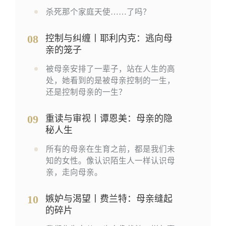
杀死那个家庭天使……了吗？
08
控制与纠缠丨耶利内克：逃向母
亲的笼子
被母亲安排了一辈子，站在人生的高
处，她看到的是被母亲控制的一生，
还是控制母亲的一生？
09
重读与审视丨谭恩美：母亲的隐
秘人生
所有的母亲在生育之前，都是我们未
知的女性。像认识陌生人一样认识母
亲，走向母亲。
10
嫉妒与渴望丨费兰特：母亲缝起
的碎片