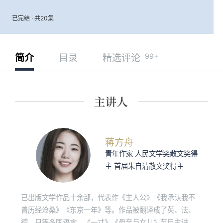
已完结 · 共20集
99+
简介
目录
精选评论
蒋方舟
青年作家 人民文学奖散文奖得
主 首届朱自清散文奖得主
已出版文学作品十余部，代表作《主人公》《我承认我不
曾历经沧桑》《东京一年》等。作品被翻译成了英、法、
德、日等多国语言。《一寸》《母亲与女儿》节目主讲