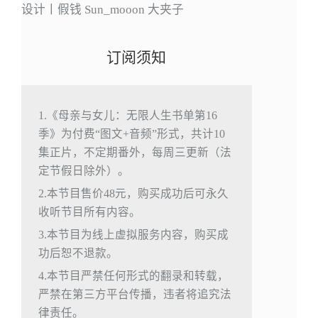
设计丨假钱 Sun_mooon 大夹子
订阅须知
1.《母亲与女儿：无限人生书单第16
季》为付费“图文+音频”形式，共计10
集正片，不定期番外，每周三更新（法
定节假日除外）。
2.本节目售价48元，购买成功后可永久
收听节目所有内容。
3.本节目为线上虚拟服务内容，购买成
功后恕不退款。
4.本节目严禁任何形式的翻录和转载，
严禁在第三方平台传播，违者将追究法
律责任。