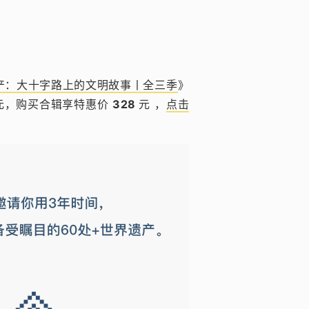
产：大十字路上的文明故事丨全三季
》
4元，购买合辑享特惠价
328
元 ，
点击