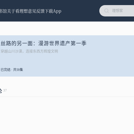
书馆
关于看理想
意见反馈
下载App
丝路的另一面：漫游世界遗产第一季
穿越山川沙漠，连接东西方辉煌文明
已完结 · 共59集
37
论