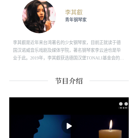
课程讲师。 主要著作有《经典里的中国》《史记的读法》
《故事照亮未来》《想乐：聆听音符背后的美丽心灵》
李其叡
《我想遇见你的人生》及现代经典细读系列等四十余种。
青年钢琴家
李其叡是近年来台湾著名的少女钢琴家，目前正就读于德
国汉诺威音乐戏剧及媒体学院，著名钢琴家李云迪也是毕
业于此。2019年，李其叡获选德国汉堡TONALI基金会的年
度十二位青年钢琴家之一。李其叡是作家杨照的女儿。