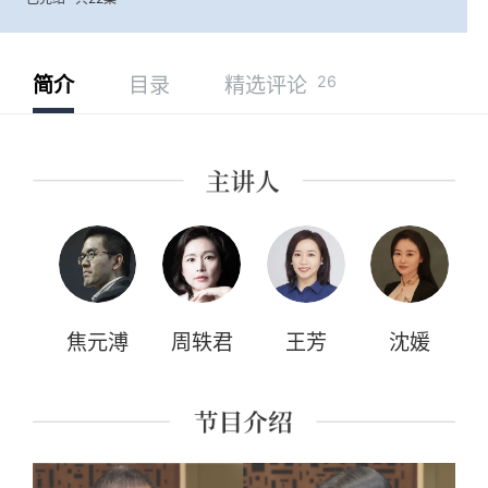
26
简介
目录
精选评论
焦元溥
周轶君
王芳
沈媛