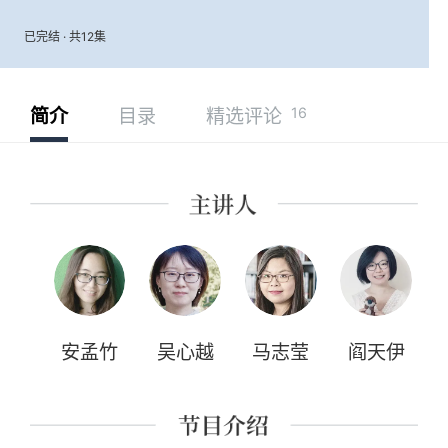
已完结 · 共12集
16
简介
目录
精选评论
安孟竹
吴心越
马志莹
阎天伊