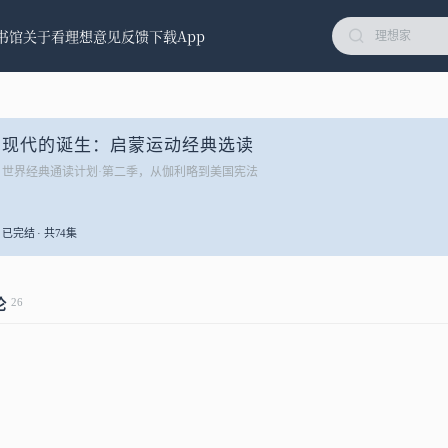
书馆
关于看理想
意见反馈
下载App
现代的诞生：启蒙运动经典选读
世界经典通读计划·第二季，从伽利略到美国宪法
已完结 · 共74集
26
论