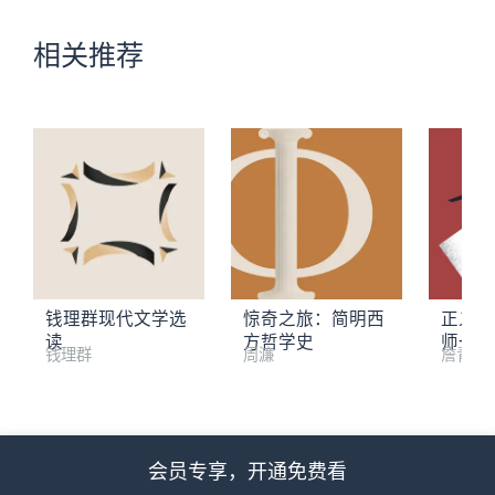
相关推荐
钱理群现代文学选
惊奇之旅：简明西
正义与
读
方哲学史
师一样
钱理群
周濂
詹青云
钱理群x李静：AI时代，人向何处去
陈嘉映x王小伟x周濂：寻
会员专享，开通免费看