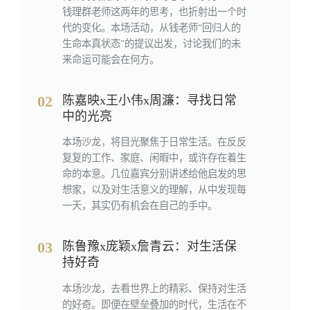
钱理群老师这两年的思考，也折射出一个时
代的变化。本场活动，从钱老师“回归人的
生命本真状态”的提议出发，讨论我们的未
来命运可能会在何方。
02
陈嘉映x王小伟x周濂：寻找日常
中的光亮
本场沙龙，将目光聚焦于日常生活。在反反
复复的工作、家庭、闲暇中，或许存在着生
命的本意。几位嘉宾分别讲述给他启发的思
想家，以及对生活意义的理解，从中发现每
一天，其实仍有机会在自己的手中。
03
陈鲁豫x庞颖x詹青云：对生活保
持好奇
本场沙龙，去看世界上的精彩、保持对生活
的好奇。即便在壁垒叠加的时代，生活在不