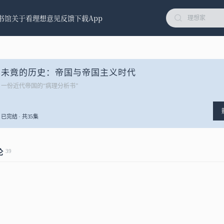
书馆
关于看理想
意见反馈
下载App
未竟的历史：帝国与帝国主义时代
一份近代帝国的“病理分析书”
已完结 · 共35集
39
论