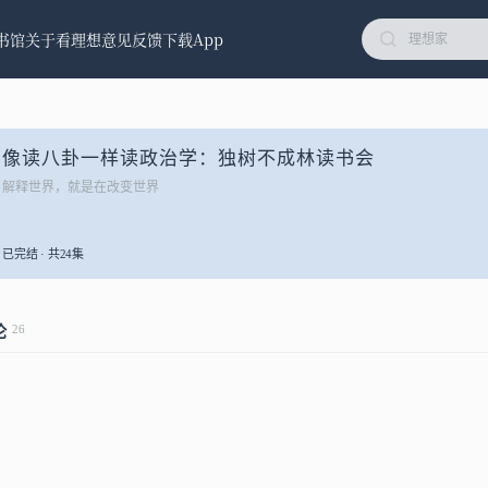
书馆
关于看理想
意见反馈
下载App
像读八卦一样读政治学：独树不成林读书会
解释世界，就是在改变世界
已完结 · 共24集
26
论