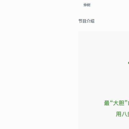
仲树
节目介绍