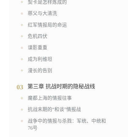
契卡是怎样炼成的
慈父与大清洗
红军情报局的命运
危机四伏
谍影重重
成为利维坦
漫长的告别
03
第三章 抗战时期的隐秘战线
魔都上海的情报往事
抗战末期的“和谈”情报战
战争中的情报与杀戮：军统、中统和
76号