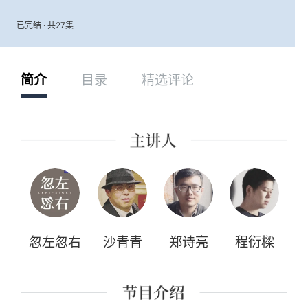
已完结 · 共27集
简介
目录
精选评论
忽左忽右
沙青青
郑诗亮
程衍樑