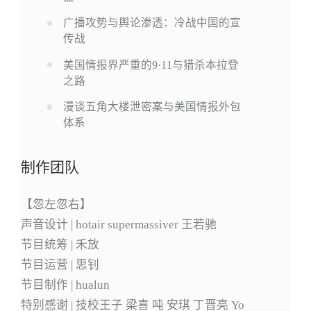
广播攻势与舆论渗透：冷战中国的宣
传战
美国情报界严重的9·11与猎杀本拉登
之路
漫谈五角大楼泄密案与美国情报外包
体系
制作团队
【忽左忽右】
声音设计 | hotair supermassiver 王若驰
节目统筹 | 禾放
节目运营 | 思钊
节目制作 | hualun
特别感谢 | 技校王子 梁喜 吨 安琪 丁晋亮 Yo