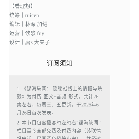
【看理想】
统筹｜ruicen
编辑｜林深 加绒
运营｜饮歌 fny
设计｜唐z 大夹子
订阅须知
1. 《谍海轶闻： 隐秘战线上的情报与杀
戮》为付费“图文+音频”形式，共计26
集左右，每周三、五更新，于2025年6
月26日首次发表。
2. 本节目包含播客忽左忽右“谍海轶闻”
栏目至今全部免费及付费内容（苏联情
报史话、民国蓝色恐怖小史），并经过