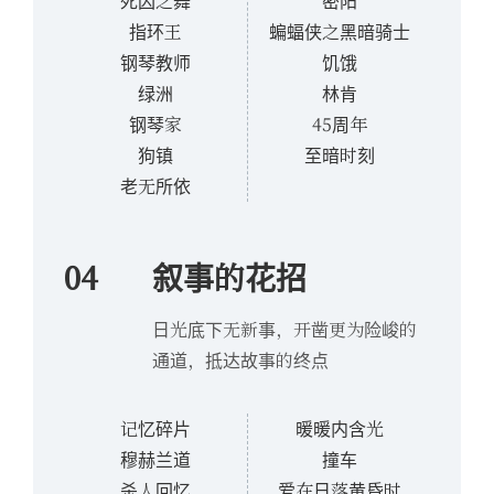
死囚之舞
密阳
指环王
蝙蝠侠之黑暗骑士
钢琴教师
饥饿
绿洲
林肯
钢琴家
45周年
狗镇
至暗时刻
老无所依
04
叙事的花招
日光底下无新事，开凿更为险峻的
通道，抵达故事的终点
记忆碎片
暖暖内含光
穆赫兰道
撞车
杀人回忆
爱在日落黄昏时