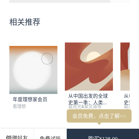
相关推荐
从中国出发的全球
从中国
年度理想家会员
史第一季：人类文
史第二
看理想
葛兆光&梁文道等
葛兆光
明的共同起点
移民
会员免费，点击了解>>
葛兆光：当世界真正进入全球史的时代
1. 大航海的开端｜要
赠好友
免费试听
购买¥128.00