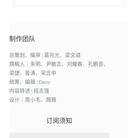
制作团队
总策划、编审 | 葛兆光、梁文道
撰稿人｜朱明、尹敏志、刘耀春、孔鹏音、
梁捷、昝涛、宋念申
统筹、编辑 | Dany
内容转述 | 段志强
设计｜周小毛、翘翘
订阅须知