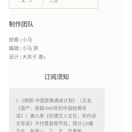
之旅
次
制作团队
统筹 | 小马
编辑 | 小马 粥
设计 | 大夹子 唐z
订阅须知
1.《杨照·中国原典通读计划》（又名
《遗产：穿越3000年的中国经典导
读》）第九季《何谓文人文化：宋代诗
文导读》为付费音频节目，预计120集
正片，每周一、三、五、日更新。