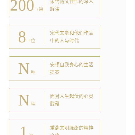
200
宋代诗文佳作的深入
+
解读
篇
8
宋代文豪和他们作品
+
中的人与时代
位
N
安顿自我身心的生活
提案
种
N
面对人生起伏的心灵
慰藉
种
1
重溯文明脉络的精神