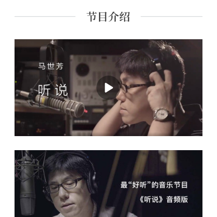
乡愁蓝调》《昨日书》《耳朵借我》《歌物件》等。