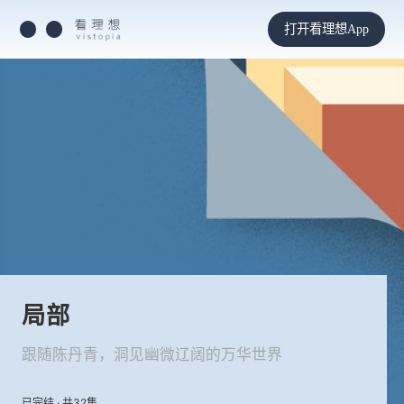
打开看理想App
局部
跟随陈丹青，洞见幽微辽阔的万华世界
已完结 · 共32集