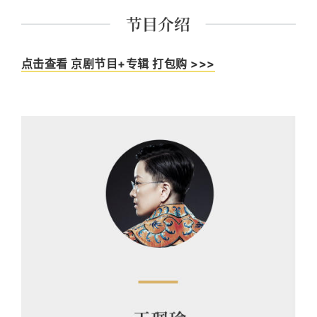
及、朱秉谦、谭元寿、李锡祥、张学津等名师，演唱古朴
隽永，扮相俊秀儒雅，是现今京剧界的中坚力量
点击查看 京剧节目+专辑 打包购 >>>