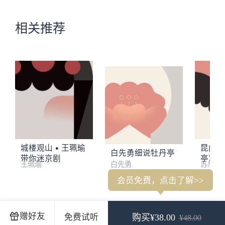
相关推荐
城楼观山 • 王珮瑜
昆曲青
白先勇细说牡丹亭
带你迷京剧
亭》
王珮瑜
白先勇
苏州昆
会员免费，点击了解>>
01. 淮河营 | 淮南王他把令传下
02. 桑园寄子 | 叹兄弟遭不幸
赠好友
免费试听
购买¥38.00
¥48.00