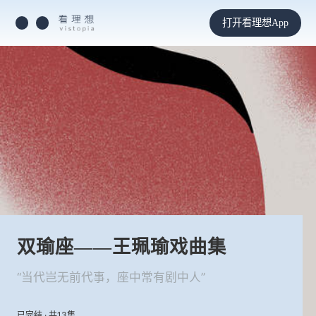
打开看理想App
双瑜座——王珮瑜戏曲集
“当代岂无前代事，座中常有剧中人”
已完结 · 共13集