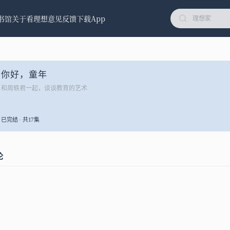
书馆
关于看理想
意见反馈
下载App
你好，童年
和周轶君一起，谈谈教育的艺术
已完结 · 共17集
论