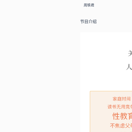
周轶君
节目介绍