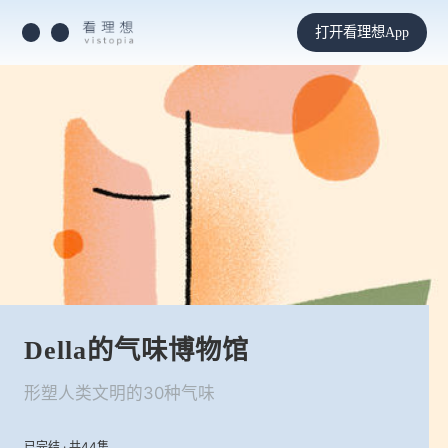
打开看理想App
Della的气味博物馆
形塑人类文明的30种气味
已完结 · 共44集